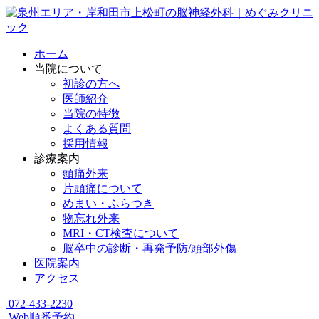
ホーム
当院について
初診の方へ
医師紹介
当院の特徴
よくある質問
採用情報
診療案内
頭痛外来
片頭痛について
めまい・ふらつき
物忘れ外来
MRI・CT検査について
脳卒中の診断・再発予防/頭部外傷
医院案内
アクセス
072-433-2230
Web順番予約