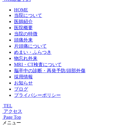
HOME
当院について
医師紹介
医院概要
当院の特徴
頭痛外来
片頭痛について
めまい・ふらつき
物忘れ外来
MRI・CT検査について
脳卒中の診断・再発予防/頭部外傷
採用情報
お知らせ
ブログ
プライバシーポリシー
TEL
アクセス
Page Top
メニュー