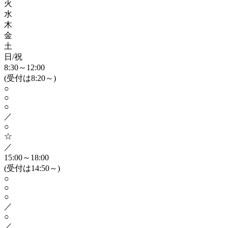
火
水
木
金
土
日/祝
8:30～12:00
(受付は8:20～)
○
○
○
／
○
☆
／
15:00～18:00
(受付は14:50～)
○
○
○
／
○
／